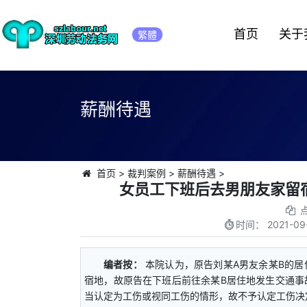
首页
关于
繁體
薪酬待遇
首页
>
裁判案例
>
薪酬待遇
>
女员工下班后去男朋友家留
时间：
2021-09
编者按：
本院认为，原告刘某A男友余某B的
宿地，故原告在下班后前往余某B居住地发生交通事
当认定为工伤或视同工伤的情形，故不予认定工伤决