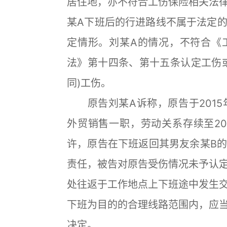
居住地，亦不符合工伤保险相关法
某A下班后的行进路线不属于法定
定情形。刘某A的情况，不符合《
法》第十四条、第十五条认定工伤
同)工伤。
原告刘某A诉称，原告于2015
外贸销售一职，劳动关系存续至2017
许，原告在下班返回其男友余某B
责任，被告对原告受伤情况未予认
处往返于工作地点上下班途中发生
下班为目的的合理线路范围内，应
决定。