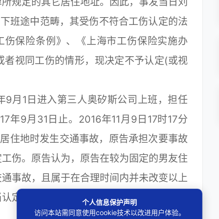
律所规定的其它居住地址。因此，事发当日刘
的下班途中范畴，其受伤不符合工伤认定的法
工伤保险条例》、《上海市工伤保险实施办
或者视同工伤的情形，现决定不予认定(或视
年9月1日进入第三人奥矽斯公司上班，担任
年9月31日止。2016年11月9日17时17分
的居住地时发生交通事故，原告承担次要事故
定工伤。原告认为，原告在较为固定的男友住
交通事故，且属于在合理时间内并未改变以上
当认定为工伤，故诉请撤销被诉不予认定工伤
个人信息保护声明
访问本站需同意使用cookie技术以改进用户体验。