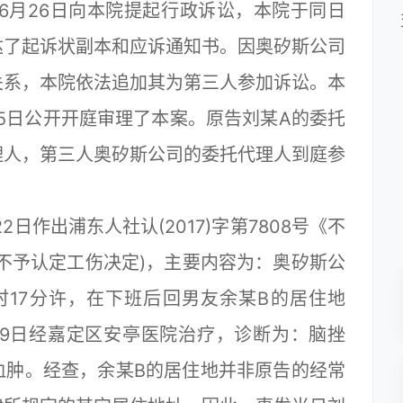
年6月26日向本院提起行政诉讼，本院于同日
达了起诉状副本和应诉通知书。因奥矽斯公司
关系，本院依法追加其为第三人参加诉讼。本
25日公开开庭审理了本案。原告刘某A的委托
理人，第三人奥矽斯公司的委托代理人到庭参
日作出浦东人社认(2017)字第7808号《不
不予认定工伤决定)，主要内容为：奥矽斯公
17时17分许，在下班后回男友余某B的居住地
1月9日经嘉定区安亭医院治疗，诊断为：脑挫
血肿。经查，余某B的居住地并非原告的经常