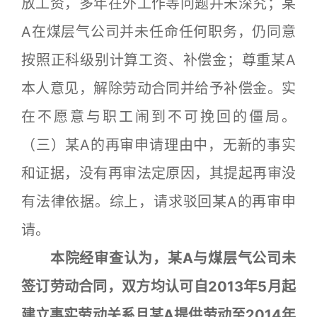
放工资，多年在外工作等问题并未深究；某
A在煤层气公司并未任命任何职务，仍同意
按照正科级别计算工资、补偿金；尊重某A
本人意见，解除劳动合同并给予补偿金。实
在不愿意与职工闹到不可挽回的僵局。
（三）某A的再审申请理由中，无新的事实
和证据，没有再审法定原因，其提起再审没
有法律依据。综上，请求驳回某A的再审申
请。
本院经审查认为，某A与煤层气公司未
签订劳动合同，双方均认可自2013年5月起
建立事实劳动关系且某A提供劳动至2014年