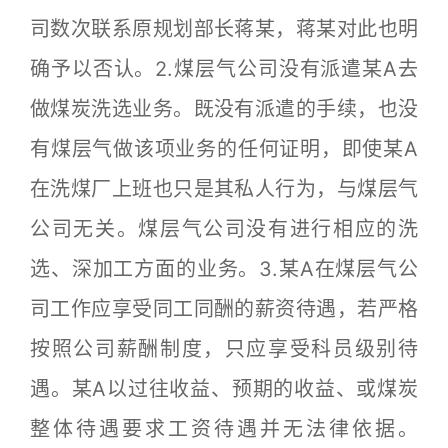
司数次联系原规划部长蒋某，蒋某对此也明
确予以否认。2.煤层气公司没有派遣某A去
做煤炭洗选业务。既没有派遣的手续，也没
有煤层气做该项业务的任何证明，即使某A
在洗煤厂上班也只是其私人行为，与煤层气
公司无关。煤层气公司没有进行相应的洗
选、深加工方面的业务。3.某A在煤层气公
司工作应享受同工同酬的薪资待遇，若严格
按照公司薪酬制度，只应享受科员级别待
遇。某A以过往收益、预期的收益、或煤炭
整体待遇要求工资待遇并无法律依据。