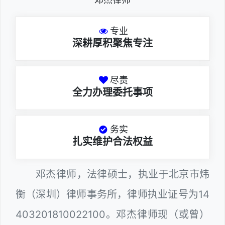
专业
深耕厚积聚焦专注
尽责
全力办理委托事项
务实
扎实维护合法权益
邓杰律师，法律硕士，执业于北京市炜
衡（深圳）律师事务所，律师执业证号为14
403201810022100。邓杰律师现（或曾）