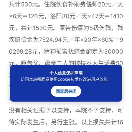
共计530元。住院伙食补助费偃师20元／天
×6天＝120元，洛阳30元／天×47天＝1410
元，共计1530元。原告伤情为5级伤残，残
疾赔偿金为7524.94元／年×20年×60%＝9
0299.28元，精神损害抚慰金酌定为30000
元，原告父、母亲二人的被扶养人生活费50
个人信息保护声明
32.14元／年×5年×60%×1／6×2人＝5032.
访问本站需同意使用cookie技术以改进用户体验。
14元。原告本次安装义眼片支出13000元，
同意后关闭
本院予以支持，但原告主张另需安装3次，
没有相关证据予以支持，本院不予支持，可
待实际发生后，另行主张。以上损失共计16