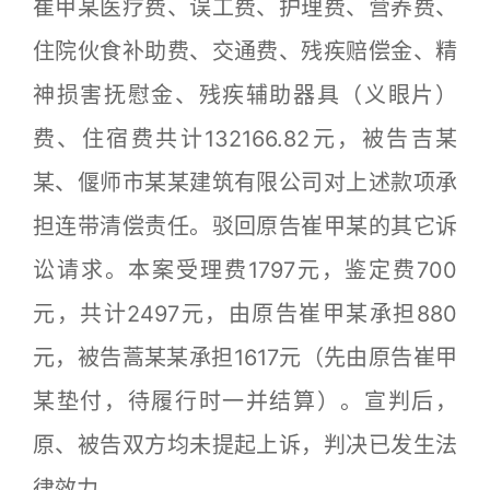
崔甲某医疗费、误工费、护理费、营养费、
住院伙食补助费、交通费、残疾赔偿金、精
神损害抚慰金、残疾辅助器具（义眼片）
费、住宿费共计132166.82元，被告吉某
某、偃师市某某建筑有限公司对上述款项承
担连带清偿责任。驳回原告崔甲某的其它诉
讼请求。本案受理费1797元，鉴定费700
元，共计2497元，由原告崔甲某承担880
元，被告蒿某某承担1617元（先由原告崔甲
某垫付，待履行时一并结算）。宣判后，
原、被告双方均未提起上诉，判决已发生法
律效力。