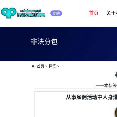
首页
关于
繁體
非法分包
首页
>
标签
>
――本标签
从事雇佣活动中人身