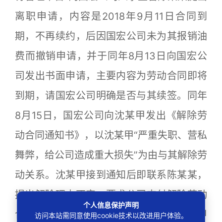
离职申请，内容是2018年9月11日合同到
期，不再续约，后因国宏公司未为其报销油
费而撤销申请，并于同年8月13日向国宏公
司发出书面申请，主要内容为劳动合同即将
到期，请国宏公司明确是否与其续签。同年
8月15日，国宏公司向沈某甲发出《解除劳
动合同通知书》，以沈某甲“严重失职、营私
舞弊，给公司造成重大损失”为由与其解除劳
动关系。沈某甲接到通知后即联系陈某某，
提出解除理由不实，要求公司支付解除劳动
个人信息保护声明
合同赔偿金及加班费等费用，遭拒，沈某甲
访问本站需同意使用cookie技术以改进用户体验。