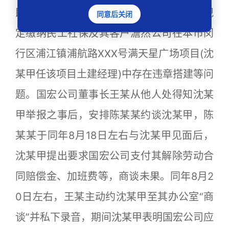
即开始陆续向相关部门举报国宏公司未按规
同意后关闭
定缴纳民工社保及其客户澹然公司在本市闵
行区浦江镇浦航路XXX号满天星广场项目(沈
某甲任该项目土建经理)中存在违章搭建等问
题。国宏公司董事长王某从他人处得知沈某
甲举报之事后，安排陈某某约谈沈某甲，陈
某某于同年8月18日左右与沈某甲见面后，
沈某甲提出要求国宏公司支付其解除劳动合
同赔偿金、加班费等，商谈未果。同年8月2
0日左右，王某主动约沈某甲至其办公室“商
谈”并私下录音，期间沈某甲表明国宏公司应