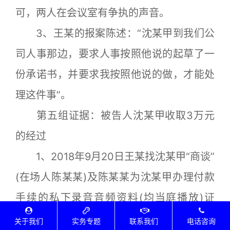
可，两人在会议室有争执的声音。
3、王某的报案陈述：“沈某甲到我们公
司人事那边，要求人事按照他说的起草了一
份承诺书，并要求我按照他说的做，才能处
理这件事”。
第五组证据：被告人沈某甲收取3万元
的经过
1、2018年9月20日王某找沈某甲“商谈”
(在场人陈某某)及陈某某为沈某甲办理付款
手续的私下录音音频资料(均当庭播放)证
实，王某在报案后借通知沈某甲领退工单之
关于我们
实务专题
联系我们
电话咨询