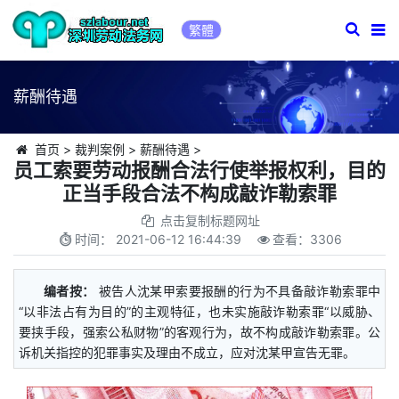
繁體
薪酬待遇
首页
>
裁判案例
>
薪酬待遇
>
员工索要劳动报酬合法行使举报权利，目的
正当手段合法不构成敲诈勒索罪
点击复制标题网址
时间：
2021-06-12 16:44:39
查看：
3306
编者按：
被告人沈某甲索要报酬的行为不具备敲诈勒索罪中
“以非法占有为目的”的主观特征，也未实施敲诈勒索罪“以威胁、
要挟手段，强索公私财物”的客观行为，故不构成敲诈勒索罪。公
诉机关指控的犯罪事实及理由不成立，应对沈某甲宣告无罪。