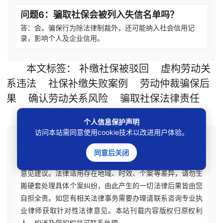
问题6：骗取社保会被列入失信名单吗？
答：会。骗保行为除法律制裁外，还可能纳入社会信用记
录，影响个人及企业信用。
本文
标签
：
补缴社保被驳回
虚构劳动关
系违法
社保补缴失败案例
劳动仲裁骗保后
果
确认劳动关系风险
骗取社保法律责任
个人信息保护声明
访问本站需同意使用cookie技术以改进用户体验。
免责声明
同意后关闭
本站所刊资讯仅为学术观点交流，不构成任何形式法律
意见建议。法律适用存在地域、时效、个案等差异，请勿生
搬硬套处理具体个案纠纷，由此产生的一切法律后果皆由您
自担全责。如您有相关法律事务需要办理请联系咨询专业执
业律师获取针对性法律意见。本站刊载内容版权归原权利
人，如涉及您的权益可联系处理。