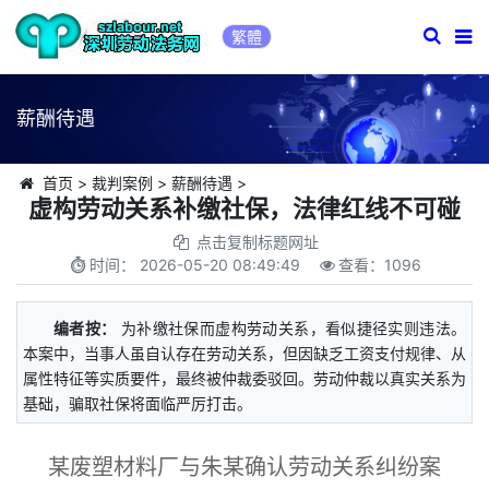
繁體
薪酬待遇
首页
>
裁判案例
>
薪酬待遇
>
虚构劳动关系补缴社保，法律红线不可碰
点击复制标题网址
时间：
2026-05-20 08:49:49
查看：
1096
编者按：
为补缴社保而虚构劳动关系，看似捷径实则违法。
本案中，当事人虽自认存在劳动关系，但因缺乏工资支付规律、从
属性特征等实质要件，最终被仲裁委驳回。劳动仲裁以真实关系为
基础，骗取社保将面临严厉打击。
某废塑材料厂与朱某确认劳动关系纠纷案