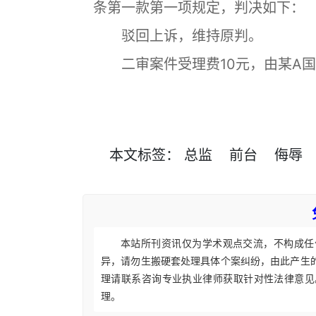
条第一款第一项规定，判决如下：
驳回上诉，维持原判。
二审案件受理费10元，由某A国
本文
标签
：
总监
前台
侮辱
本站所刊资讯仅为学术观点交流，不构成任
异，请勿生搬硬套处理具体个案纠纷，由此产生
理请联系咨询专业执业律师获取针对性法律意见
理。