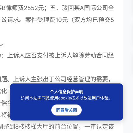
B律师费2552元；五、驳回某A国际公司全
讼请求。案件受理费10元（双方均已预交5
认。
：上诉人应否支付被上诉人解除劳动合同经
题。上诉人主张出于公司经营管理的需要，
优化工作，必要且合理，且上诉人并未与被上
个人信息保护声明
访问本站需同意使用cookie技术以改进用户体验。
补偿金。本院认为，用人单位调岗的目的必须
同意后关闭
人将被上诉人的职位从信息管理中心总监降级
调整到8楼楼梯大厅的前台位置，一审认定该