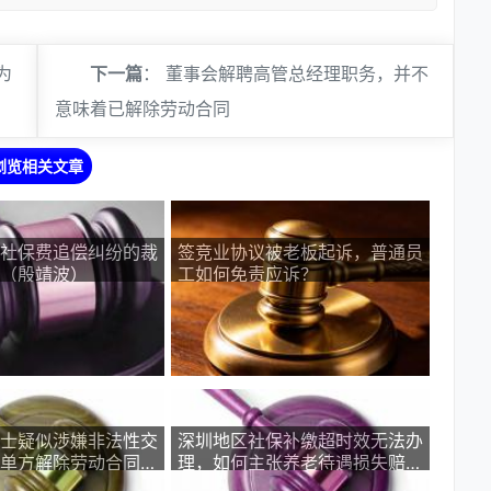
为
下一篇
：
董事会解聘高管总经理职务，并不
意味着已解除劳动合同
浏览相关文章
社保费追偿纠纷的裁
签竞业协议被老板起诉，普通员
（殷靖波）
工如何免责应诉？
士疑似涉嫌非法性交
深圳地区社保补缴超时效无法办
单方解除劳动合同不
理，如何主张养老待遇损失赔
偿？