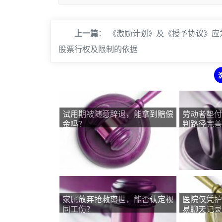
上一篇
：
《激励计划》及《授予协议》应
股票行权及限制的依据
试用期被随意辞退，能拿到赔偿
劳动者垫付
金吗？
判路径完善
家属放弃抢救离世，能否认定视
医院仅凭护
同工伤？
易聊天记录
合法