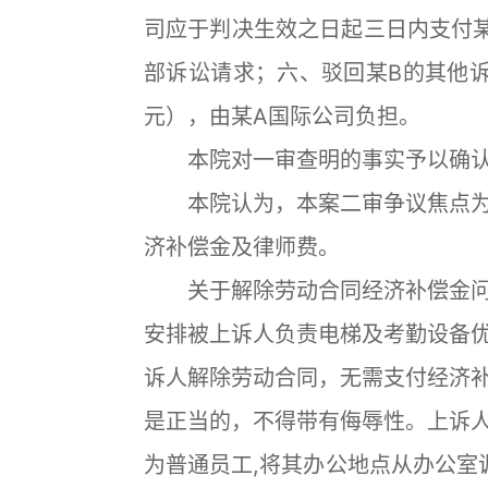
司应于判决生效之日起三日内支付某
部诉讼请求；六、驳回某B的其他诉
元），由某A国际公司负担。
本院对一审查明的事实予以确
本院认为，本案二审争议焦点为
济补偿金及律师费。
关于解除劳动合同经济补偿金问
安排被上诉人负责电梯及考勤设备
诉人解除劳动合同，无需支付经济
是正当的，不得带有侮辱性。上诉
为普通员工,将其办公地点从办公室