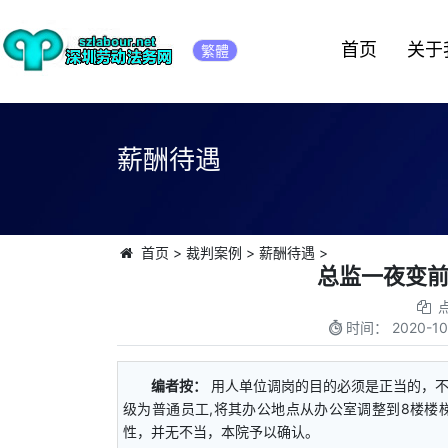
首页
关于
繁體
薪酬待遇
首页
>
裁判案例
>
薪酬待遇
>
总监一夜变
时间：
2020-10
编者按：
用人单位调岗的目的必须是正当的，
级为普通员工,将其办公地点从办公室调整到8楼楼
性，并无不当，本院予以确认。