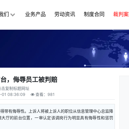
我们
业务产品
劳动资讯
制度合同
裁判案
前台，侮辱员工被判赔
点击复制标题网址
-01 08:36:09
查看：
981
不得带有侮辱性。上诉人将被上诉人的职位从信息管理中心总监降
梯大厅的前台位置，一审认定该调岗行为明显具有侮辱性和惩罚