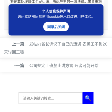
搬硬套处理具体个案纠纷，由此产生的一切法律后果皆由您
自担全责。如您有相关法律事务需要办理请联系咨询专业执
个人信息保护声明
业律师获取针对性法律意见。本站刊载内容版权归原权利
访问本站需同意使用cookie技术以改进用户体验。
人，如涉及您的权益可联系处理。
同意后关闭
上一篇
：
发帖向省长诉说了自己的遭遇 农民工不到20
天讨回工钱
下一篇
：
公司规定上班禁止讲方言 违者可能开除
🔍