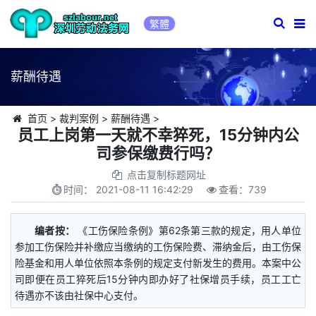
繁體
薪酬待遇
首页
>
裁判案例
>
薪酬待遇
>
员工上岗第一天就不幸猝死，15分钟内公
司参保缴费行吗？
点击复制标题网址
时间：
2021-08-11 16:42:29
查看：
739
编者按：
《工伤保险条例》第62条第三款的规定，用人单位
参加工伤保险并补缴应当缴纳的工伤保险费、滞纳金后，由工伤保
险基金和用人单位依照本条例的规定支付新发生的费用。本案中公
司即便在员工猝死后15分钟内即办好了社保增员手续，员工工亡
待遇亦不该由社保中心支付。