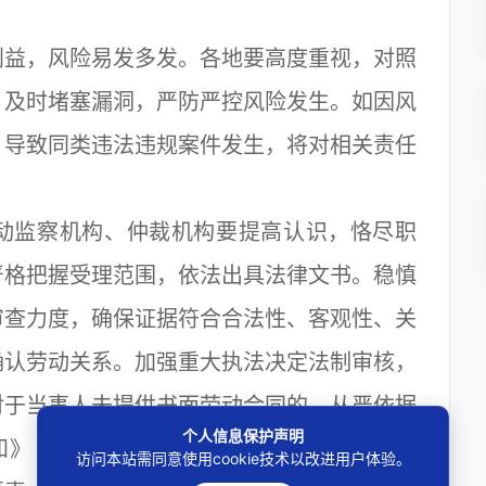
益，风险易发多发。各地要高度重视，对照
，及时堵塞漏洞，严防严控风险发生。如因风
，导致同类违法违规案件发生，将对相关责任
监察机构、仲裁机构要提高认识，恪尽职
严格把握受理范围，依法出具法律文书。稳慎
审查力度，确保证据符合合法性、客观性、关
确认劳动关系。加强重大执法决定法制审核，
对于当事人未提供书面劳动合同的，从严依据
个人信息保护声明
》（劳社部发2005）12号）进行认定。加
访问本站需同意使用cookie技术以改进用户体验。