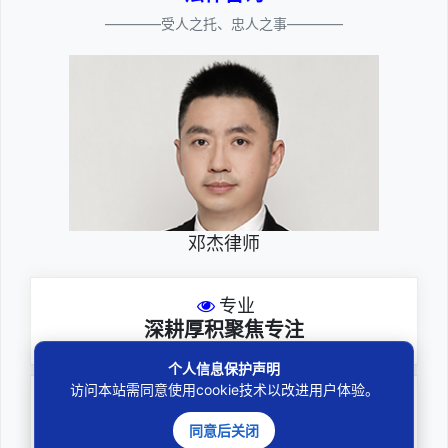
————受人之托、忠人之事————
邓杰律师
专业
深耕厚积聚焦专注
个人信息保护声明
访问本站需同意使用cookie技术以改进用户体验。
尽责
全力办理委托事项
同意后关闭