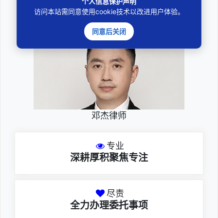
个人信息保护声明
————受人之托、忠人之事————
访问本站需同意使用cookie技术以改进用户体验。
同意后关闭
邓杰律师
专业
深耕厚积聚焦专注
尽责
全力办理委托事项