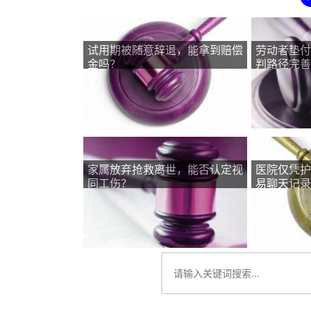
试用期被随意辞退，能拿到赔偿
劳动者垫付
金吗？
判路径完善
家属放弃抢救离世，能否认定视
医院仅凭护
同工伤？
易聊天记录
合法