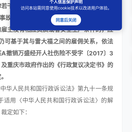
个人信息保护声明
律若干问题的解释》第十一条第（二）款规定
访问本站需同意使用cookie技术以改进用户体验。
产事故遭受人身损害，发包人、分包人知道或
同意后关闭
的雇主没有相应资质或者安全生产条件的，应
A仍可基于其与雷大福之间的雇佣关系，依法
A撤销万盛经开人社伤险不受字〔2017〕3
》及重庆市政府作出的《行政复议决定书》的
定。
中华人民共和国行政诉讼法》第九十一条规
于适用〈中华人民共和国行政诉讼法〉的解
，裁定如下：