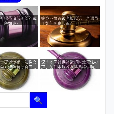
社保费追偿纠纷的裁
签竞业协议被老板起诉，普通员
（殷靖波）
工如何免责应诉？
士疑似涉嫌非法性交
深圳地区社保补缴超时效无法办
单方解除劳动合同不
理，如何主张养老待遇损失赔
偿？
🔍