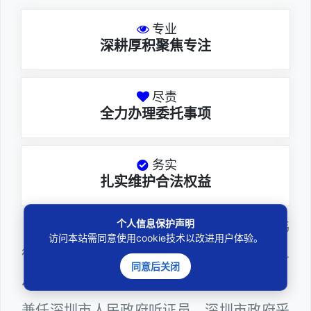
专业
深耕厚积聚焦专注
尽责
全力办理委托事项
务实
扎实维护合法权益
个人信息保护声明
邓杰律师，法律硕士，执业于北京市炜
访问本站需同意使用cookie技术以改进用户体验。
衡（深圳）律师事务所，律师执业证号为14
同意后关闭
403201810022100。邓杰律师现（或曾）
兼任深圳市人民政府听证员、深圳市政府采