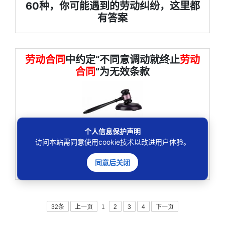
60种，你可能遇到的劳动纠纷，这里都
有答案
劳动合同
中约定“不同意调动就终止
劳动
合同
”为无效条款
蓝天公司与张先生之间签署的
劳动合同
，虽然约定了
个人信息保护声明
“公司因工作需要，可以变更张先生的工作岗位（包括调往
访问本站需同意使用cookie技术以改进用户体验。
所属公司），双方达不成一致
劳动合同
终止”，但
劳动合同
终止需具备法定事由，不能由双方约定，故该约定条款无
同意后关闭
效。
32条
上一页
1
2
3
4
下一页