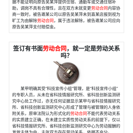
据不能证明向原告吴某萍提供住宿、通勤车或交通住宿补
助，调岗不具有合理性，且在双方未就变更
劳动合同
内容协
商一致时，被告邀某公司以原告吴某萍未到直某店报到视为
旷工为由解除
劳动合同
，属于违法解除，被告邀某公司应向
原告吴某萍支付赔偿金。
签订有书面
劳动合同
，就一定是劳动关系
吗？
某甲明确其受“科技宣传小组”管理，是“科技宣传小组”
的专职人员，从未在省科技情报研究所、省科技创新监测研
究中心处工作过，亦无任何证据显示某甲与省科技情报研究
所、省科技创新监测研究中心形成了管理与被管理的人身依
附关系，原审法院认为形式化的
劳动合同
不能代表劳动关系
的实质建立正确，在未建立实质性劳动关系的前提下，仅以
省科技情报研究所、省科技创新监测研究中心为劳动报酬的
发放主体为由，主张双方存在劳动关系，依据不充分。