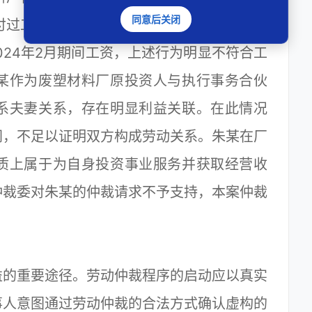
同意后关闭
过工资。2024年4月1日废塑材料厂连续转
2024年2月期间工资，上述行为明显不符合工
某作为废塑材料厂原投资人与执行事务合伙
系夫妻关系，存在明显利益关联。在此情况
同，不足以证明双方构成劳动关系。朱某在厂
质上属于为自身投资事业服务并获取经营收
仲裁委对朱某的仲裁请求不予支持，本案仲裁
的重要途径。劳动仲裁程序的启动应以真实
事人意图通过劳动仲裁的合法方式确认虚构的