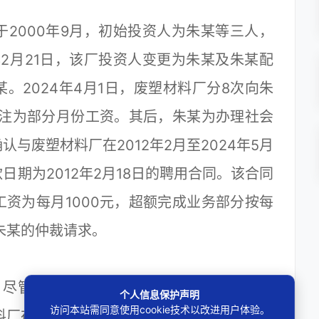
000年9月，初始投资人为朱某等三人，
年2月21日，该厂投资人变更为朱某及朱某配
。2024年4月1日，废塑材料厂分8次向朱
备注为部分月份工资。其后，朱某为办理社会
与废塑材料厂在2012年2月至2024年5月
期为2012年2月18日的聘用合同。该合同
资为每月1000元，超额完成业务部分按每
朱某的仲裁请求。
双方当事人均确认朱某自2012年2月18
个人信息保护声明
访问本站需同意使用cookie技术以改进用户体验。
厂在仲裁中认可朱某全部请求，但2024年