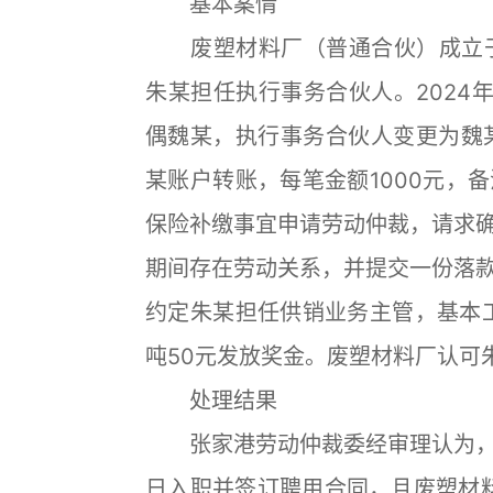
基本案情
废塑材料厂（普通合伙）成立于2
朱某担任执行事务合伙人。2024
偶魏某，执行事务合伙人变更为魏某
某账户转账，每笔金额1000元，
保险补缴事宜申请劳动仲裁，请求确认
期间存在劳动关系，并提交一份落款日
约定朱某担任供销业务主管，基本工
吨50元发放奖金。废塑材料厂认可
处理结果
张家港劳动仲裁委经审理认为，尽管
日入职并签订聘用合同，且废塑材料