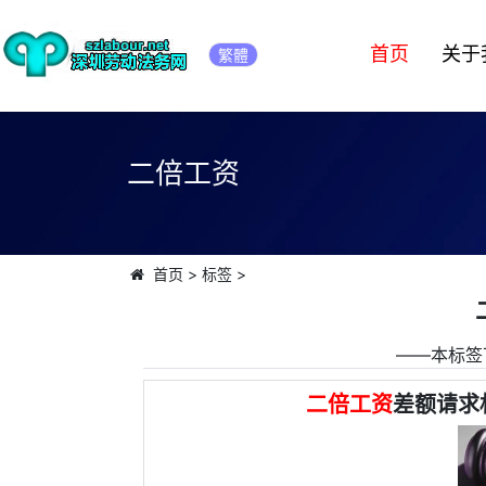
首页
关于
繁體
二倍工资
首页
>
标签
>
――本标签
二倍工资
差额请求