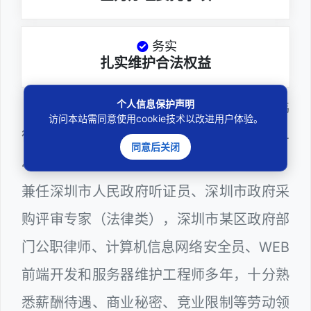
务实
扎实维护合法权益
个人信息保护声明
邓杰律师，法律硕士，执业于北京市炜
访问本站需同意使用cookie技术以改进用户体验。
衡（深圳）律师事务所，律师执业证号为14
同意后关闭
403201810022100。邓杰律师现（或曾）
兼任深圳市人民政府听证员、深圳市政府采
购评审专家（法律类），深圳市某区政府部
门公职律师、计算机信息网络安全员、WEB
前端开发和服务器维护工程师多年，十分熟
悉薪酬待遇、商业秘密、竞业限制等劳动领