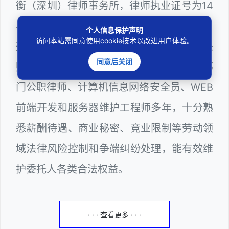
衡（深圳）律师事务所，律师执业证号为14
403201810022100。邓杰律师现（或曾）
个人信息保护声明
访问本站需同意使用cookie技术以改进用户体验。
兼任深圳市人民政府听证员、深圳市政府采
同意后关闭
购评审专家（法律类），深圳市某区政府部
门公职律师、计算机信息网络安全员、WEB
前端开发和服务器维护工程师多年，十分熟
悉薪酬待遇、商业秘密、竞业限制等劳动领
域法律风险控制和争端纠纷处理，能有效维
护委托人各类合法权益。
· · · 查看更多 · · ·