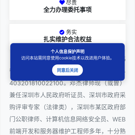
尽责
全力办理委托事项
务实
扎实维护合法权益
个人信息保护声明
访问本站需同意使用cookie技术以改进用户体验。
邓杰律师，法律硕士，执业于北京市炜
同意后关闭
衡（深圳）律师事务所，律师执业证号为14
403201810022100。邓杰律师现（或曾）
兼任深圳市人民政府听证员、深圳市政府采
购评审专家（法律类），深圳市某区政府部
门公职律师、计算机信息网络安全员、WEB
前端开发和服务器维护工程师多年，十分熟