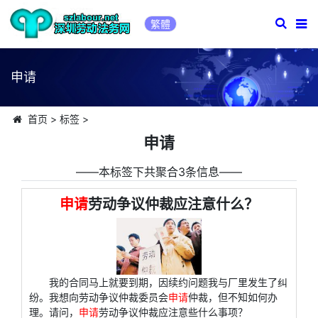
繁體
申请
首页
>
标签
>
申请
――本标签下共聚合3条信息――
申请
劳动争议仲裁应注意什么？
我的合同马上就要到期，因续约问题我与厂里发生了纠
纷。我想向劳动争议仲裁委员会
申请
仲裁，但不知如何办
理。请问，
申请
劳动争议仲裁应注意些什么事项？