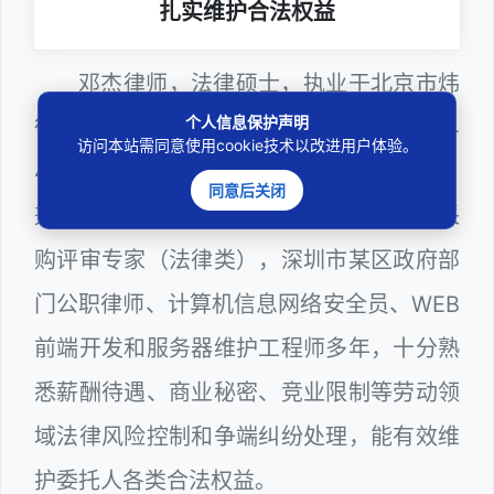
扎实维护合法权益
邓杰律师，法律硕士，执业于北京市炜
个人信息保护声明
衡（深圳）律师事务所，律师执业证号为14
访问本站需同意使用cookie技术以改进用户体验。
403201810022100。邓杰律师现（或曾）
同意后关闭
兼任深圳市人民政府听证员、深圳市政府采
购评审专家（法律类），深圳市某区政府部
门公职律师、计算机信息网络安全员、WEB
前端开发和服务器维护工程师多年，十分熟
悉薪酬待遇、商业秘密、竞业限制等劳动领
域法律风险控制和争端纠纷处理，能有效维
护委托人各类合法权益。