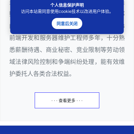
兼任深圳市人民政府听证员、深圳市政府采
个人信息保护声明
访问本站需同意使用cookie技术以改进用户体验。
购评审专家（法律类），深圳市某区政府部
同意后关闭
门公职律师、计算机信息网络安全员、WEB
前端开发和服务器维护工程师多年，十分熟
悉薪酬待遇、商业秘密、竞业限制等劳动领
域法律风险控制和争端纠纷处理，能有效维
护委托人各类合法权益。
· · · 查看更多 · · ·