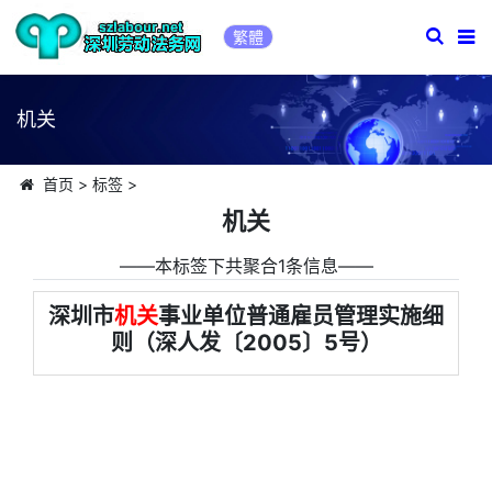
繁體
机关
首页
>
标签
>
机关
――本标签下共聚合1条信息――
深圳市
机关
事业单位普通雇员管理实施细
则（深人发〔2005〕5号）