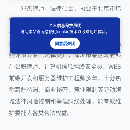
邓杰律师，法律硕士，执业于北京市炜
衡（深圳）律师事务所，律师执业证号为14
个人信息保护声明
403201810022100。邓杰律师现（或曾）
访问本站需同意使用cookie技术以改进用户体验。
兼任深圳市人民政府听证员、深圳市政府采
同意后关闭
购评审专家（法律类），深圳市某区政府部
门公职律师、计算机信息网络安全员、WEB
前端开发和服务器维护工程师多年，十分熟
悉薪酬待遇、商业秘密、竞业限制等劳动领
域法律风险控制和争端纠纷处理，能有效维
护委托人各类合法权益。