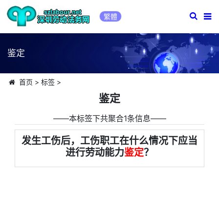
繁體
鉴定
首页
>
标签
>
鉴定
――本标签下共聚合1条信息――
发生工伤后，工伤职工在什么情况下应当
进行劳动能力
鉴定
？