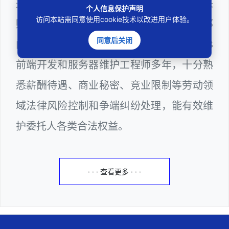
兼任深圳市人民政府听证员、深圳市政府采
个人信息保护声明
访问本站需同意使用cookie技术以改进用户体验。
购评审专家（法律类），深圳市某区政府部
同意后关闭
门公职律师、计算机信息网络安全员、WEB
前端开发和服务器维护工程师多年，十分熟
悉薪酬待遇、商业秘密、竞业限制等劳动领
域法律风险控制和争端纠纷处理，能有效维
护委托人各类合法权益。
· · · 查看更多 · · ·