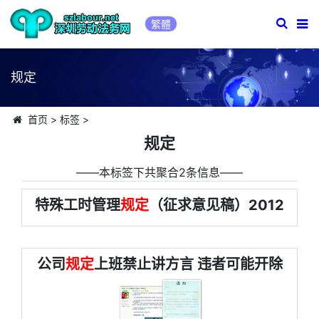
繁體
规定
首页
>
标签
>
规定
――本标签下共聚合2条信息――
特殊工时管理
规定
（征求意见稿）2012
公司
规定
上班禁止讲方言 违者可能开除