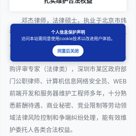
扎实维护合法权益
邓杰律师，法律硕士，执业于北京市炜
衡（深圳）律师事务所，律师执业证号为14
个人信息保护声明
访问本站需同意使用cookie技术以改进用户体验。
403201810022100。邓杰律师现（或曾）
同意后关闭
兼任深圳市人民政府听证员、深圳市政府采
购评审专家（法律类），深圳市某区政府部
门公职律师、计算机信息网络安全员、WEB
前端开发和服务器维护工程师多年，十分熟
悉薪酬待遇、商业秘密、竞业限制等劳动领
域法律风险控制和争端纠纷处理，能有效维
护委托人各类合法权益。