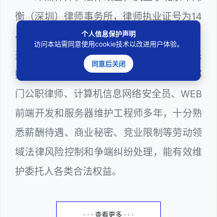
衡（深圳）律师事务所，律师执业证号为14
个人信息保护声明
403201810022100。邓杰律师现（或曾）
访问本站需同意使用cookie技术以改进用户体验。
兼任深圳市人民政府听证员、深圳市政府采
同意后关闭
购评审专家（法律类），深圳市某区政府部
门公职律师、计算机信息网络安全员、WEB
前端开发和服务器维护工程师多年，十分熟
悉薪酬待遇、商业秘密、竞业限制等劳动领
域法律风险控制和争端纠纷处理，能有效维
护委托人各类合法权益。
· · · 查看更多 · · ·