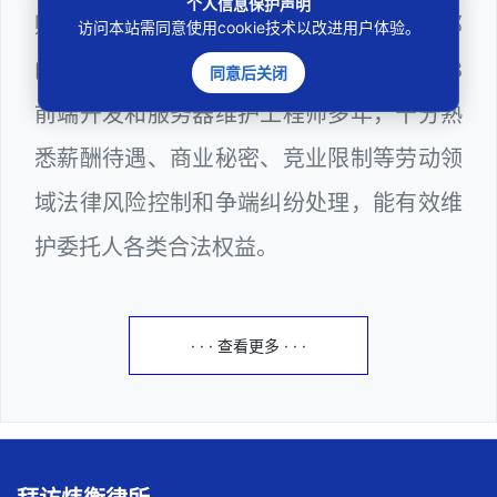
个人信息保护声明
购评审专家（法律类），深圳市某区政府部
访问本站需同意使用cookie技术以改进用户体验。
门公职律师、计算机信息网络安全员、WEB
同意后关闭
前端开发和服务器维护工程师多年，十分熟
悉薪酬待遇、商业秘密、竞业限制等劳动领
域法律风险控制和争端纠纷处理，能有效维
护委托人各类合法权益。
· · · 查看更多 · · ·