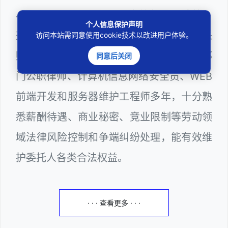
403201810022100。邓杰律师现（或曾）
个人信息保护声明
兼任深圳市人民政府听证员、深圳市政府采
访问本站需同意使用cookie技术以改进用户体验。
购评审专家（法律类），深圳市某区政府部
同意后关闭
门公职律师、计算机信息网络安全员、WEB
前端开发和服务器维护工程师多年，十分熟
悉薪酬待遇、商业秘密、竞业限制等劳动领
域法律风险控制和争端纠纷处理，能有效维
护委托人各类合法权益。
· · · 查看更多 · · ·