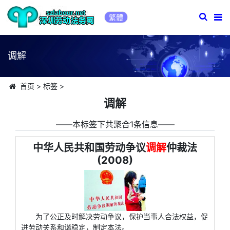
繁體
调解
首页
>
标签
>
调解
――本标签下共聚合1条信息――
中华人民共和国劳动争议
调解
仲裁法
(2008)
为了公正及时解决劳动争议，保护当事人合法权益，促
进劳动关系和谐稳定，制定本法。