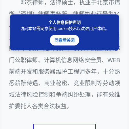
邓杰律师，法律硕士，执业于北京市炜
衡（深圳）律师事务所，律师执业证号为14
个人信息保护声明
403201810022100。邓杰律师现（或曾）
访问本站需同意使用cookie技术以改进用户体验。
兼任深圳市人民政府听证员、深圳市政府采
同意后关闭
购评审专家（法律类），深圳市某区政府部
门公职律师、计算机信息网络安全员、WEB
前端开发和服务器维护工程师多年，十分熟
悉薪酬待遇、商业秘密、竞业限制等劳动领
域法律风险控制和争端纠纷处理，能有效维
护委托人各类合法权益。