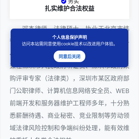
务实
扎实维护合法权益
邓杰律师，法律硕士，执业于北京市炜
个人信息保护声明
衡（深圳）律师事务所，律师执业证号为14
访问本站需同意使用cookie技术以改进用户体验。
403201810022100。邓杰律师现（或曾）
同意后关闭
兼任深圳市人民政府听证员、深圳市政府采
购评审专家（法律类），深圳市某区政府部
门公职律师、计算机信息网络安全员、WEB
前端开发和服务器维护工程师多年，十分熟
悉薪酬待遇、商业秘密、竞业限制等劳动领
域法律风险控制和争端纠纷处理，能有效维