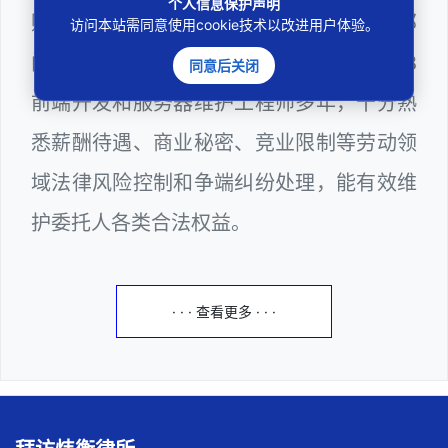
个人信息保护声明
购评审专家（法律类），深圳市某区政府部
访问本站需同意使用cookie技术以改进用户体验。
门公职律师、计算机信息网络安全员、WEB
同意后关闭
前端开发和服务器维护工程师多年，十分熟
悉薪酬待遇、商业秘密、竞业限制等劳动领
域法律风险控制和争端纠纷处理，能有效维
护委托人各类合法权益。
· · · 查看更多 · · ·