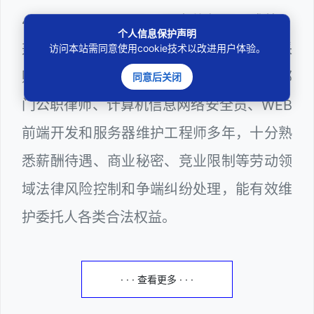
403201810022100。邓杰律师现（或曾）
个人信息保护声明
兼任深圳市人民政府听证员、深圳市政府采
访问本站需同意使用cookie技术以改进用户体验。
购评审专家（法律类），深圳市某区政府部
同意后关闭
门公职律师、计算机信息网络安全员、WEB
前端开发和服务器维护工程师多年，十分熟
悉薪酬待遇、商业秘密、竞业限制等劳动领
域法律风险控制和争端纠纷处理，能有效维
护委托人各类合法权益。
· · · 查看更多 · · ·